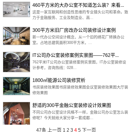
460平方米的大办公室不知道怎么装？来看...
这是一家互联网和创造性思维的专业猎头公司和革命。致
力于金融服务、工业及制造业、高...
300平方米旧厂房改办公司装修设计案例
新一代办公空间设计概念，从一个旧的绣花厂转换办公
室。占地总建筑面积300平方米，...
IT公司办公室装修案例实景图——762平...
762平米IT公司办公室装修案例实景图，IT办公室装修设
计参考，咨询热线：028...
1800㎡能源公司装修赏析
书房装修效果图书房装修效果图会议室装修效果图大厅装
修效果图
舒适的300平金融公室装修设计效果图
不同公司办公室设计风格不一样，金融公司办公室怎么装
修呢？今天就给大家分享一套成都...
47条
上一页
1
2
3
4
5
下一页