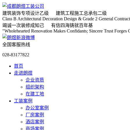
建筑装饰专项
设计乙级
建筑工程施工
总承包二级
Class B Architectural Decoration Design & Grade 2 General Contract
竭诚
一次装修成知己
有信
四海铸就百年基
"Wholehearted Renovation Makes Confidants; Sincere Trust Forges C
全国客服热线
028-83177822
首页
走进朗煜
企业资质
组织架构
在建工地
工装案例
办公室案例
厂房案例
酒店案例
商场案例