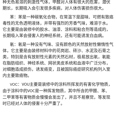
种无色易溶的刺激性气体，甲醛对人体有很大的危害，潜伏
期长，长期吸入会引发很多疾病，对人体伤害损伤很大。
苯：苯是一种碳氧化合物，在常温下是甜味、可燃有致癌
毒性的无色透明液体，并带有强烈的芳香气味，难溶于水。
它主要是由装修中的胶水、油漆、涂料和粘合剂等造成的，
长期吸入苯会侵害人的神经系统，还有可能诱发白血病。
氡：氡是一种没有气味、没有颜色的天然放射性懒惰性气
体，它主要是由装修材料中的花岗岩、砖沙、水泥及石膏之
类，特别是含有放射性元素的天然石材，极易放出氡，氡能
在脂肪组织、神经系统、网状类皮系统和血液中广泛分布，
对细胞造成损伤，诱发癌变，且被国际癌症研究机构列入室
内主要致癌物。
：
主要是装修中的涂料所挥发的有害化学物质，
VOC
VOU
由于涂料中的
是一种挥发物质，其中所含的甲醛、苯、
VOC
二甲苯等有害物质会慢慢会发出了，并且不易察觉，等发现
时已经对人体的侵害十分严重了。