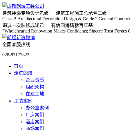
建筑装饰专项
设计乙级
建筑工程施工
总承包二级
Class B Architectural Decoration Design & Grade 2 General Contract
竭诚
一次装修成知己
有信
四海铸就百年基
"Wholehearted Renovation Makes Confidants; Sincere Trust Forges C
全国客服热线
028-83177822
首页
走进朗煜
企业资质
组织架构
在建工地
工装案例
办公室案例
厂房案例
酒店案例
商场案例