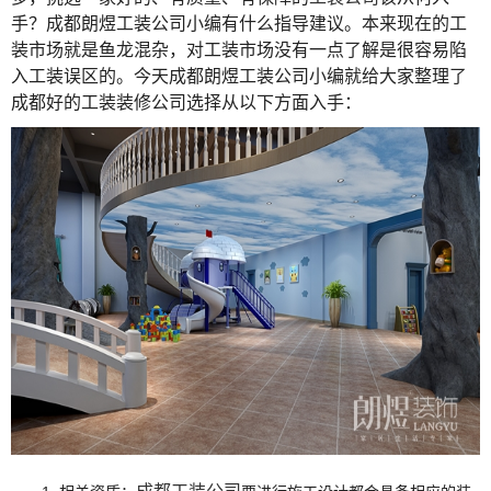
手？成都
朗煜工装公司
小编有什么指导建议。本来现在的
工
装
市场就是鱼龙混杂，对
工装
市场没有一点了解是很容易陷
入
工装
误区的。今天成都
朗煜工装公司
小编就给大家整理了
成都好的工装装修公司选择从以下方面入手：