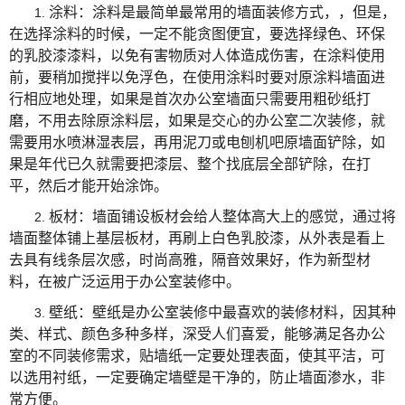
涂料：涂料是最简单最常用的墙面装修方式，，但是，
1.
在选择涂料的时候，一定不能贪图便宜，要选择绿色、环保
的乳胶漆漆料，以免有害物质对人体造成伤害，在涂料使用
前，要稍加搅拌以免浮色，在使用涂料时要对原涂料墙面进
行相应地处理，如果是首次办公室墙面只需要用粗砂纸打
磨，不用去除原涂料层，如果是交心的办公室二次装修，就
需要用水喷淋湿表层，再用泥刀或电刨机吧原墙面铲除，如
果是年代已久就需要把漆层、整个找底层全部铲除，在打
平，然后才能开始涂饰。
板材：墙面铺设板材会给人整体高大上的感觉，通过将
2.
墙面整体铺上基层板材，再刷上白色乳胶漆，从外表是看上
去具有线条层次感，时尚高雅，隔音效果好，作为新型材
料，在被广泛运用于办公室装修中。
壁纸：壁纸是办公室装修中最喜欢的装修材料，因其种
3.
类、样式、颜色多种多样，深受人们喜爱，能够满足各办公
室的不同装修需求，贴墙纸一定要处理表面，使其平洁，可
以选用衬纸，一定要确定墙壁是干净的，防止墙面渗水，非
常方便。