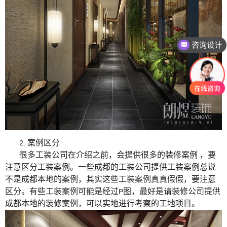
咨询设计
案例区分
2.
很多工装公司在介绍之前，会提供很多的装修案例
，要
注意区分工装案例。一些成都的工装公司提供工装案例总说
不是成都本地的案例，其实这些
工装案例
真真假假，要注意
区分。有些工装案例可能是经过
图，最好是请装修公司提供
P
成都本地的装修案例，可以实地进行考察的工地项目。