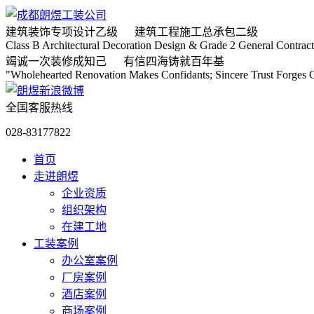
建筑装饰专项
设计乙级
建筑工程施工
总承包二级
Class B Architectural Decoration Design & Grade 2 General Contract
竭诚
一次装修成知己
有信
四海铸就百年基
"Wholehearted Renovation Makes Confidants; Sincere Trust Forges C
全国客服热线
028-83177822
首页
走进朗煜
企业资质
组织架构
在建工地
工装案例
办公室案例
厂房案例
酒店案例
商场案例