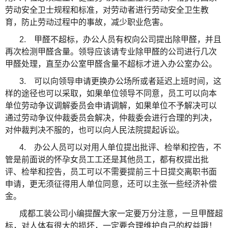
劳动安全卫士规程和标准，对劳动者进行劳动安全卫生教
育，防止劳动过程中的事故，减少职业危害。
2.
甲醛不超标，办公人员有权向公司提出除甲醛，并且
再次检测甲醛含量。领导应该请专业除甲醛的公司进行几次
甲醛处理，直至办公室甲醛含量不超标才进入办公室办公。
3.
可以向领导申请更换办公场所或者延迟上班时间，这
样的途径也可以采取，如果单位领导不同意，员工可以向本
单位劳动争议调解委员会申请调解，如果单位不予解决可以
通过劳动争议仲裁委员会解决，仲裁委会进行合理的判决，
对仲裁判决不服的，也可以向人民法院提起诉讼。
4.
办公人员可以对用人单位提出批评、检举和控告，不
管是前面说的怀孕女员工工还是其他员工，都有权提出批
评、检举和控告，员工可以不需要提前三十日提交离职书面
申请，更无须征得用人单位同意，还可以主张一些经济补偿
金。
成都工装公司小编提醒大家一定要万分注意，一旦甲醛超
标，对人体有很大的损坏，一定要合理维护自己的权益哦！