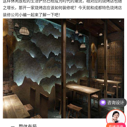
这样休闲放松的生活俨然已经成为时代的潮流，相对应的烧烤店也随
之增长，那开一家烧烤店应该如何装修呢？今天就和
成都特色烧烤店
小编一起来了解一下吧！
装修公司
咨询设计
整体布局
一、