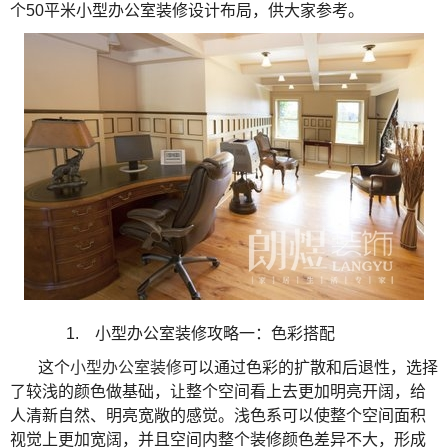
个50平米小型办公室装修设计布局，供大家参考。
1.
小型办公室装修攻略一：色彩搭配
这个
小型办公室装修
可以通过色彩的扩散和后退性，选择
了较浅的颜色做基础，让整个空间看上去更加明亮开阔，给
人清新自然、明亮宽敞的感觉。浅色系可以使整个空间面积
视觉上更加宽阔，并且空间内整个装修颜色差异不大，形成