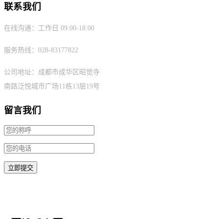
联系我们
在线沟通：工作日 09:00-18:00
服务热线：028-83177822
公司地址：成都市成华区昭觉寺
南路泛悦城市广场11栋13层19号
留言我们
微信扫码请备注需求