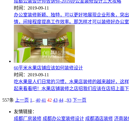
成都公装设计师告诉你-2019办公室装修设计三大攻略
时间：2019-09-11
办公室装修新颖、独特，可以更好地展现企业形象，突出
情，间接程度提高工作效率。那怎样才可以装修好办公室
60平米水果店铺应该如何装修设计
时间：2019-09-11
吃水果是人们日常的习惯，水果店装修的越来越好，这样
起来看看吧！水果店铺装修之店招我们应该在店招上面下
557条
上一页
1
..
40
41
42
43
44
..
93
下一页
友情链接：
成都厂房装修
成都办公室装修设计
成都酒店装修
济南装