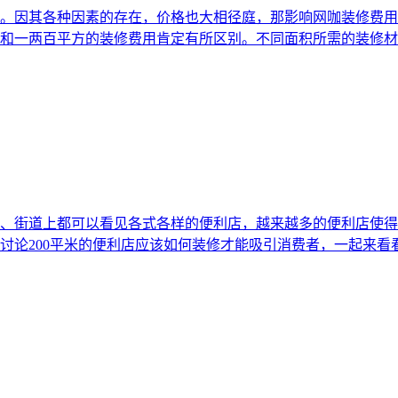
。因其各种因素的存在，价格也大相径庭，那影响网咖装修费用
和一两百平方的装修费用肯定有所区别。不同面积所需的装修材料
、街道上都可以看见各式各样的便利店，越来越多的便利店使得
论200平米的便利店应该如何装修才能吸引消费者，一起来看看吧