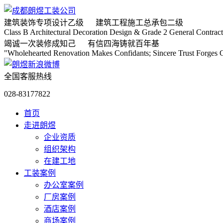
建筑装饰专项
设计乙级
建筑工程施工
总承包二级
Class B Architectural Decoration Design & Grade 2 General Contract
竭诚
一次装修成知己
有信
四海铸就百年基
"Wholehearted Renovation Makes Confidants; Sincere Trust Forges C
全国客服热线
028-83177822
首页
走进朗煜
企业资质
组织架构
在建工地
工装案例
办公室案例
厂房案例
酒店案例
商场案例