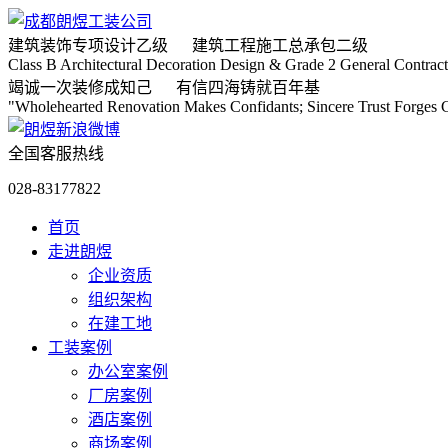
建筑装饰专项
设计乙级
建筑工程施工
总承包二级
Class B Architectural Decoration Design & Grade 2 General Contract
竭诚
一次装修成知己
有信
四海铸就百年基
"Wholehearted Renovation Makes Confidants; Sincere Trust Forges C
全国客服热线
028-83177822
首页
走进朗煜
企业资质
组织架构
在建工地
工装案例
办公室案例
厂房案例
酒店案例
商场案例