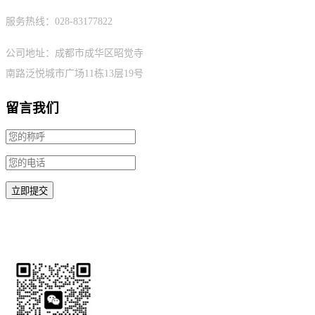
服务热线：028-83177822
公司地址：成都市成华区昭觉寺
南路泛悦城市广场11栋13层19号
留言我们
微信扫码请备注需求