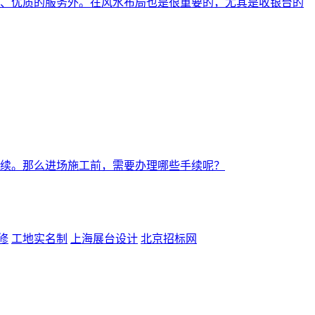
、优质的服务外。在风水布局也是很重要的，尤其是收银台的
续。那么进场施工前，需要办理哪些手续呢？
修
工地实名制
上海展台设计
北京招标网