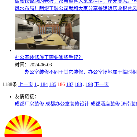
做餐饮饭店的老板，都希望客人来来往往，座无虚席。但
风水布局！朗煜工装公司就和大家分享餐馆饭店收银台风
办公室装修施工需要哪些手续？
时间：2024-06-03
办公室装修不同于其它装修，办公室场地属于临时租用
1188条
上一页
1
..
184
185
186
187
188
..
198
下一页
友情链接：
成都厂房装修
成都办公室装修设计
成都酒店装修
济南装