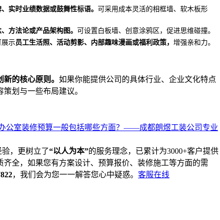
碑、实时业绩数据或鼓舞性标语。
可采用成本灵活的相框墙、软木板形
念、方法论或产品架构图。
可设置白板墙、创意涂鸦区，促进思维碰撞。
可展示
员工生活照、活动剪影、内部趣味漫画或福利政策，
增强亲和力。
创新的核心原则。
如果你能提供公司的具体行业、企业文化特点
容策划与一些布局建议。
办公室装修预算一般包括哪些方面？——成都朗煜工装公司专业
经验，更树立了
“以人为本”
的服务理念，已累计为3000+客户提供
质齐全，如果您有方案设计、预算报价、装修施工等方面的需
7822
，我们会为您一一解答您心中疑惑。
客服在线