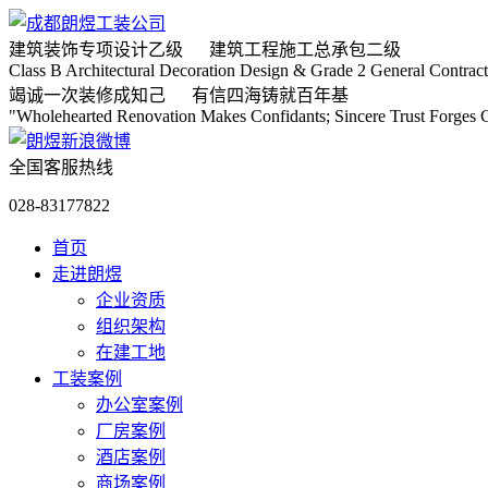
建筑装饰专项
设计乙级
建筑工程施工
总承包二级
Class B Architectural Decoration Design & Grade 2 General Contract
竭诚
一次装修成知己
有信
四海铸就百年基
"Wholehearted Renovation Makes Confidants; Sincere Trust Forges C
全国客服热线
028-83177822
首页
走进朗煜
企业资质
组织架构
在建工地
工装案例
办公室案例
厂房案例
酒店案例
商场案例