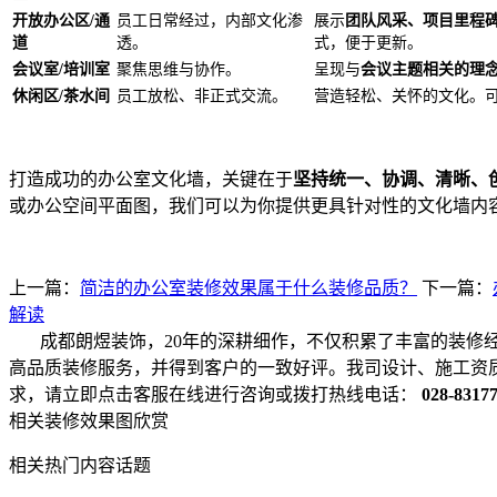
开放办公区/通
员工日常经过，内部文化渗
展示
团队风采、项目里程
道
透。
式，便于更新。
会议室/培训室
聚焦思维与协作。
呈现与
会议主题相关的理
休闲区/茶水间
员工放松、非正式交流。
营造轻松、关怀的文化。
打造成功的办公室文化墙，关键在于
坚持统一、协调、清晰、
或办公空间平面图，我们可以为你提供更具针对性的文化墙内
上一篇：
简洁的办公室装修效果属于什么装修品质？
下一篇：
解读
成都朗煜装饰，20年的深耕细作，不仅积累了丰富的装修
高品质装修服务，并得到客户的一致好评。我司设计、施工资
求，请立即点击客服在线进行咨询或拨打热线电话：
028-8317
相关装修效果图欣赏
相关热门内容话题